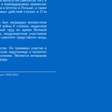
е вылеты на самолетах Ли-2 и
л в бомбардировках вражеских
и и Штетин в Польше, а также
евых действий служил в 27-м
ч был награжден множеством
 войны II степени, медалями
тный труд во время Великой
ть неоднократным участником
м самолёте представлял мощь
ртом. Он принимал участие в
сское педучилище и посвятил
колению. Является ветераном
рода.
уга
, 2006-2023.