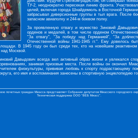
действия. Будучи стрелком-радистом, он совершал боевы
ТУ-2, неоднократно пересекая линию фронта. Участвова
целей, включая города Шнайдемюль в Восточной Германи
забрасывал диверсионные группы в тыл врага. После бо
запасном авиаполку и 244-м боевом полку.
За проявленную отвагу и мужество Зиновий Давыдови
орденов и медалей, в том числе орденом Отечественной
"За отвагу", "За победу над Германией", "За доблес
Отечественной войны 1941-1945 гг.". Ему довелось бы
лощади. В 1945 году он был среди тех, кто на новейшем реактивно
 над Москвой.
иновий Давыдович всегда вел активный образ жизни и увлекался спо
оревнованиях, занимая призовые места. После войны он окончил Миа
 учителем физкультуры, прививая любовь к спорту подрастающему по
округа, его имя и воспоминания занесены в спортивную энциклопедию го
рею почетных граждан Миасса представляет
Собрание депутатов Миасского городского окр
Техническая поддержка
ООО "ВЕБ Миасс"
.