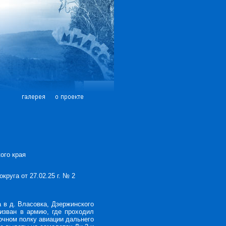
ого края
круга от 27.02.25 г. № 2
 в д. Власовка, Дзержинского
ризван в армию, где проходил
очном полку авиации дальнего