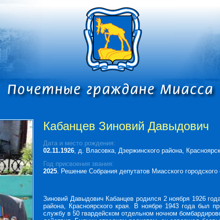
Кабанцев Зиновий Давыдович
Дата и место рождения:
02.11.1926
, д. Власовка, Дзержинского района, Красноярск
Год присвоения звания:
2025
. Решение Собрания депутатов Миасского городского о
Зиновий Давыдович Кабанцев родился 2 ноября 1926 года
района, Красноярского края. В ноябре 1943 года был п
службу в 50 гвардейском отдельном ночном бомбардиров